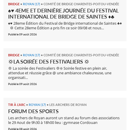
BRIDGE
•
ROYAN (17)
•
COMITÉ DE BRIDGE CHARENTES-POITOU-VENDÉE
♠️♥️ 4EME ET DERNIÈRE JOURNÉE DU FESTIVAL
INTERNATIONAL DE BRIDGE DE SAINTES ♦️♣️
♠️♥️ 28eme Édition du Festival de Bridge international de Saintes ♣️♦️
💢 Cette 28eme Édition a pris fin ce soir 09/08 et nous...
Publié le 09 août 2026
BRIDGE
•
ROYAN (17)
•
COMITÉ DE BRIDGE CHARENTES-POITOU-VENDÉE
💢LA SOIRÉE DES FESTIVALIERS 💢
💢 La soirée des Festivaliers 💢❇️ Soirée festive en plein air,
attendue et réussie grâce @ une ambiance chaleureuse, une
organisati...
Publié le 09 août 2026
TIR À L'ARC
•
ROYAN (17)
•
LES ARCHERS DE ROYAN
FORUM DES SPORTS
Les archers de Royan auront un stand au forum des associations
le 29 Aout de 9h30 à 18h00 lieu : gymnase Cordouan
Publié le 08 août 2026