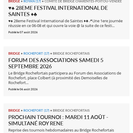
BRIDGE
•
ROYAN (17)
•
COMITÉ DE BRIDGE CHARENTES-POITOU-VENDÉE
♥️♠️ 28EME FESTIVAL INTERNATIONAL DE
SAINTES ♦️♣️
♥️♠️ 28eme Festival International de Saintes ♦️♣️📍Une 1ere journée
réussie en ce 06-08 et qui ouvre la voie @ la suite de ce festi...
Publié le 07 août 2026
BRIDGE
•
ROCHEFORT (17)
•
BRIDGE ROCHEFORTAIS
FORUM DES ASSOCIATIONS SAMEDI 5
SEPTEMBRE 2026
Le Bridge Rochefortais participera au Forum des Associations de
Rochefort, place Colbert (à proximité des Demoiselles de
Rochefort...
Publié le 06 août 2026
BRIDGE
•
ROCHEFORT (17)
•
BRIDGE ROCHEFORTAIS
PROCHAIN TOURNOI : MARDI 11 AOÛT -
SIMULTANÉ ROY RENE
Reprise des tournois hebdomadaires au Bridge Rochefortais