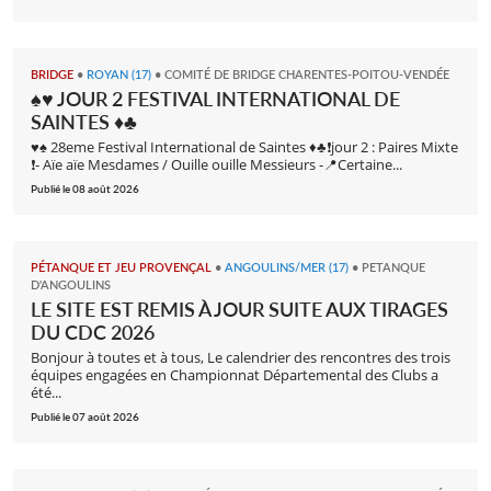
BRIDGE
•
ROYAN (17)
•
COMITÉ DE BRIDGE CHARENTES-POITOU-VENDÉE
♠️♥️ JOUR 2 FESTIVAL INTERNATIONAL DE
SAINTES ♦️♣️
♥️♠️ 28eme Festival International de Saintes ♦️♣️❗️jour 2 : Paires Mixte
❗️- Aïe aïe Mesdames / Ouille ouille Messieurs -📍Certaine...
Publié le 08 août 2026
PÉTANQUE ET JEU PROVENÇAL
•
ANGOULINS/MER (17)
•
PETANQUE
D'ANGOULINS
LE SITE EST REMIS À JOUR SUITE AUX TIRAGES
DU CDC 2026
Bonjour à toutes et à tous, Le calendrier des rencontres des trois
équipes engagées en Championnat Départemental des Clubs a
été...
Publié le 07 août 2026