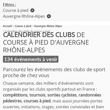
Filtres :
Course à pied
Auvergne Rhône-Alpes
Accueil
Course à pied
Auvergne Rhône-Alpes
Calendrier des clubs de course à pied
CALENDRIER DES CLUBS
DE
COURSE À PIED D'AUVERGNE
RHÔNE-ALPES
134 événements à venir
Parcourez les évènements des clubs de sport
proche de chez vous
Chaque semaine, des milliers d'événements sont
organisés par les clubs sportifs partout en France :
compétitions
,
tournois
,
sorties cyclistes
,
randonnées
pédestres
,
courses à pied
, mais aussi journées portes
ouvertes, initiations, stages, soirées conviviales et bien