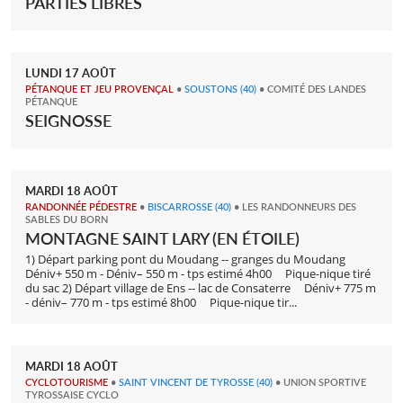
PARTIES LIBRES
LUNDI
17
AOÛT
PÉTANQUE ET JEU PROVENÇAL
•
SOUSTONS
(40)
• COMITÉ DES LANDES
PÉTANQUE
SEIGNOSSE
MARDI
18
AOÛT
RANDONNÉE PÉDESTRE
•
BISCARROSSE
(40)
• LES RANDONNEURS DES
SABLES DU BORN
MONTAGNE SAINT LARY (EN ÉTOILE)
1) Départ parking pont du Moudang -- granges du Moudang
Déniv+ 550 m - Déniv– 550 m - tps estimé 4h00 Pique-nique tiré
du sac 2) Départ village de Ens -- lac de Consaterre Déniv+ 775 m
- déniv– 770 m - tps estimé 8h00 Pique-nique tir...
MARDI
18
AOÛT
CYCLOTOURISME
•
SAINT VINCENT DE TYROSSE
(40)
• UNION SPORTIVE
TYROSSAISE CYCLO