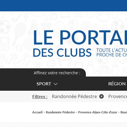
Panneau de gestion des cookies
LE PORTA
DES CLUBS
TOUTE L'ACTU
PROCHE DE C
Affinez votre recherche :
SPORT
RÉGION
Randonnée Pédestre
Provence
Filtres :
Accueil
Randonnée Pédestre
Provence-Alpes-Côte d'azur
Bouc