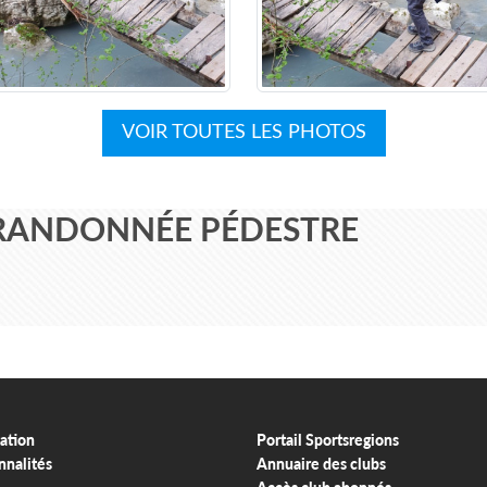
VOIR TOUTES LES PHOTOS
 RANDONNÉE PÉDESTRE
ation
Portail Sportsregions
nnalités
Annuaire des clubs