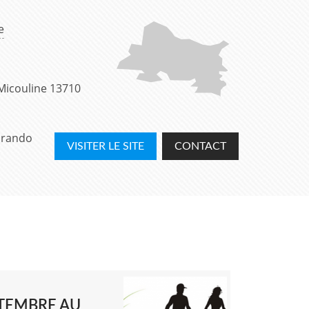
e
Micouline
13710
 rando
VISITER LE SITE
CONTACT
TEMBRE AU