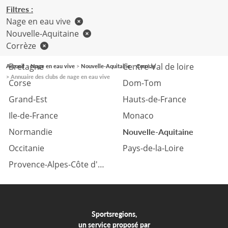
Filtres :
Nage en eau vive
Nouvelle-Aquitaine
Corrèze
Auvergne Rhône-Alpes
Bourgogne Franche-Comté
Bretagne
Centre-Val de loire
Accueil
Nage en eau vive
Nouvelle-Aquitaine
Corrèze
Annuaire des clubs de nage en eau vive
Corse
Dom-Tom
Grand-Est
Hauts-de-France
Ile-de-France
Monaco
Normandie
Nouvelle-Aquitaine
Occitanie
Pays-de-la-Loire
Provence-Alpes-Côte d'azur
Sportsregions,
un service proposé par