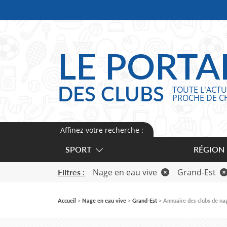
Panneau de gestion des cookies
LE PORTA
DES CLUBS
TOUTE L'ACTU
PROCHE DE C
Affinez votre recherche :
SPORT
RÉGION
Nage en eau vive
Grand-Est
Filtres :
Accueil
Nage en eau vive
Grand-Est
Annuaire des clubs de na