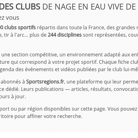
DES CLUBS
DE NAGE EN EAU VIVE DE
ez vous
0 clubs sportifs
répartis dans toute la France, des grandes
, tir à l'arc… plus de
244 disciplines
sont représentées, couv
une section compétitive, un environnement adapté aux enfan
re qui correspond à votre projet sportif. Chaque fiche club
s, agenda des événements et vidéos publiées par le club lui-m
t abonnés à
Sportsregions.fr
, une plateforme qui leur perme
ce dédié. Leurs publications — articles, résultats, convoca
ours à jour.
ar sport ou par région disponibles sur cette page. Vous pou
itoire pour affiner votre recherche.