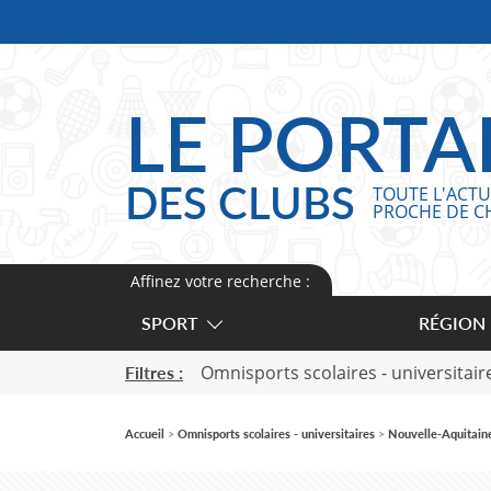
Panneau de gestion des cookies
LE PORTA
DES CLUBS
TOUTE L'ACTU
PROCHE DE C
Affinez votre recherche :
SPORT
RÉGION
Omnisports scolaires - universitair
Filtres :
Accueil
Omnisports scolaires - universitaires
Nouvelle-Aquitain