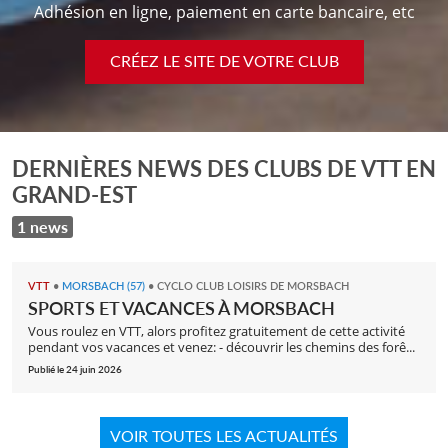
Adhésion en ligne, paiement en carte bancaire, etc
CRÉEZ LE SITE DE VOTRE CLUB
DERNIÈRES NEWS DES CLUBS DE VTT EN
GRAND-EST
1 news
VTT
•
MORSBACH (57)
•
CYCLO CLUB LOISIRS DE MORSBACH
SPORTS ET VACANCES À MORSBACH
Vous roulez en VTT, alors profitez gratuitement de cette activité
pendant vos vacances et venez: - découvrir les chemins des forê...
Publié le 24 juin 2026
VOIR TOUTES LES ACTUALITÉS