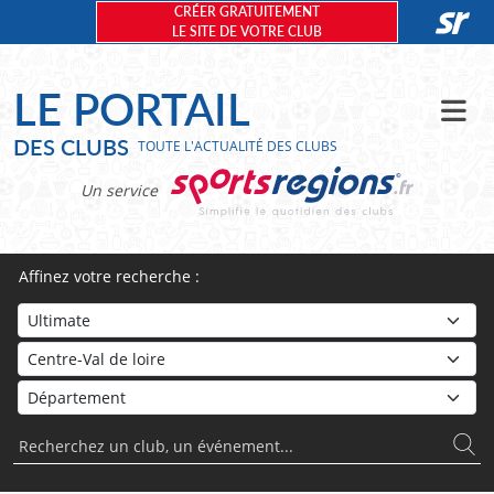
Panneau de gestion des cookies
CRÉER GRATUITEMENT
LE SITE DE VOTRE CLUB
LE PORTAIL
DES CLUBS
TOUTE L'ACTUALITÉ DES CLUBS
Un service
Affinez votre recherche :