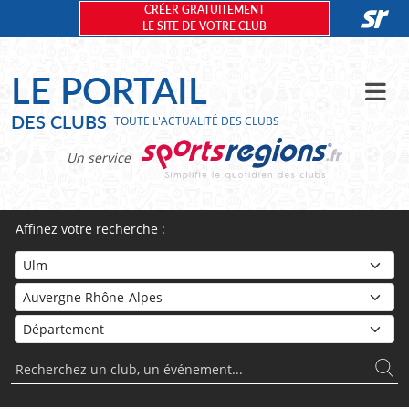
Panneau de gestion des cookies
CRÉER GRATUITEMENT
LE SITE DE VOTRE CLUB
LE PORTAIL
DES CLUBS
TOUTE L'ACTUALITÉ DES CLUBS
Un service
Affinez votre recherche :