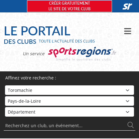
Panneau de gestion des cookies
CRÉER GRATUITEMENT
LE SITE DE VOTRE CLUB
LE PORTAIL
DES CLUBS
TOUTE L'ACTUALITÉ DES CLUBS
Un service
Affinez votre recherche :