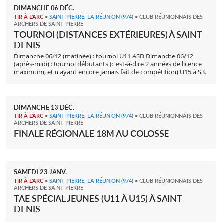
DIMANCHE
06
DÉC.
TIR À L'ARC
•
SAINT-PIERRE, LA RÉUNION
(974)
• CLUB RÉUNIONNAIS DES
ARCHERS DE SAINT PIERRE
TOURNOI (DISTANCES EXTÉRIEURES) À SAINT-
DENIS
Dimanche 06/12 (matinée) : tournoi U11 ASD Dimanche 06/12
(après-midi) : tournoi débutants (c'est-à-dire 2 années de licence
maximum, et n'ayant encore jamais fait de compétition) U15 à S3.
DIMANCHE
13
DÉC.
TIR À L'ARC
•
SAINT-PIERRE, LA RÉUNION
(974)
• CLUB RÉUNIONNAIS DES
ARCHERS DE SAINT PIERRE
FINALE RÉGIONALE 18M AU COLOSSE
SAMEDI
23
JANV.
TIR À L'ARC
•
SAINT-PIERRE, LA RÉUNION
(974)
• CLUB RÉUNIONNAIS DES
ARCHERS DE SAINT PIERRE
TAE SPÉCIAL JEUNES (U11 À U15) À SAINT-
DENIS