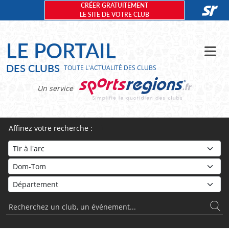
Panneau de gestion des cookies
CRÉER GRATUITEMENT
LE SITE DE VOTRE CLUB
LE PORTAIL
DES CLUBS
TOUTE L'ACTUALITÉ DES CLUBS
Un service
Affinez votre recherche :