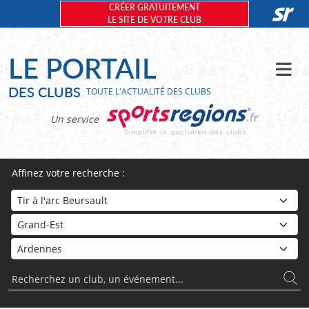
Panneau de gestion des cookies
CRÉER GRATUITEMENT
LE SITE DE VOTRE CLUB
LE PORTAIL
DES CLUBS
TOUTE L'ACTUALITÉ DES CLUBS
Un service
Affinez votre recherche :