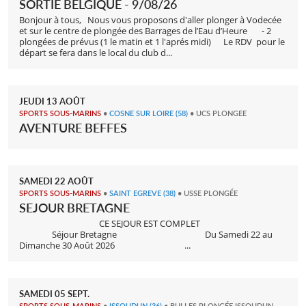
SORTIE BELGIQUE - 9/08/26
Bonjour à tous, Nous vous proposons d'aller plonger à Vodecée
et sur le centre de plongée des Barrages de l’Eau d’Heure - 2
plongées de prévus (1 le matin et 1 l'aprés midi) Le RDV pour le
départ se fera dans le local du club d...
JEUDI
13
AOÛT
SPORTS SOUS-MARINS
•
COSNE SUR LOIRE
(58)
• UCS PLONGEE
AVENTURE BEFFES
SAMEDI
22
AOÛT
SPORTS SOUS-MARINS
•
SAINT EGREVE
(38)
• USSE PLONGÉE
SEJOUR BRETAGNE
CE SEJOUR EST COMPLET
Séjour Bretagne Du Samedi 22 au
Dimanche 30 Août 2026 ...
SAMEDI
05
SEPT.
SPORTS SOUS-MARINS
•
ISSOUDUN
(36)
• BULLES PLONGÉE ISSOUDUN