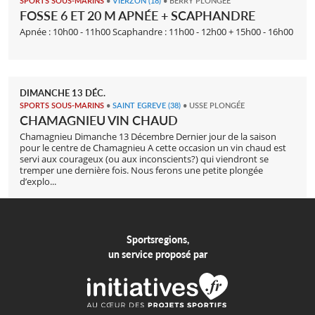
SPORTS SOUS-MARINS
•
VIERZON
(18)
• BERRY PLONGÉE
FOSSE 6 ET 20 M APNÉE + SCAPHANDRE
Apnée : 10h00 - 11h00 Scaphandre : 11h00 - 12h00 + 15h00 - 16h00
DIMANCHE
13
DÉC.
SPORTS SOUS-MARINS
•
SAINT EGREVE
(38)
• USSE PLONGÉE
CHAMAGNIEU VIN CHAUD
Chamagnieu Dimanche 13 Décembre Dernier jour de la saison
pour le centre de Chamagnieu A cette occasion un vin chaud est
servi aux courageux (ou aux inconscients?) qui viendront se
tremper une dernière fois. Nous ferons une petite plongée
d’explo...
Sportsregions,
un service proposé par