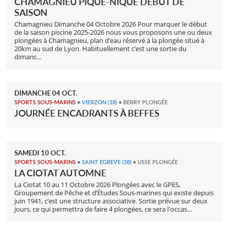
CHAMAGNIEU PIQUE-NIQUE DÉBUT DE
SAISON
Chamagnieu Dimanche 04 Octobre 2026 Pour marquer le début
de la saison piscine 2025-2026 nous vous proposons une ou deux
plongées à Chamagnieu, plan d’eau réservé à la plongée situé à
20km au sud de Lyon. Habituellement c’est une sortie du
dimanc...
DIMANCHE
04
OCT.
SPORTS SOUS-MARINS
•
VIERZON
(18)
• BERRY PLONGÉE
JOURNÉE ENCADRANTS À BEFFES
SAMEDI
10
OCT.
SPORTS SOUS-MARINS
•
SAINT EGREVE
(38)
• USSE PLONGÉE
LA CIOTAT AUTOMNE
La Ciotat 10 au 11 Octobre 2026 Plongées avec le GPES,
Groupement de Pêche et d’Études Sous-marines qui existe depuis
juin 1941, c’est une structure associative. Sortie prévue sur deux
jours, ce qui permettra de faire 4 plongées, ce sera l'occas...