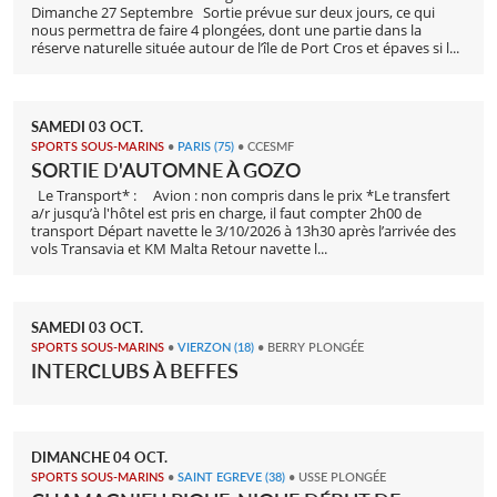
Dimanche 27 Septembre Sortie prévue sur deux jours, ce qui
nous permettra de faire 4 plongées, dont une partie dans la
réserve naturelle située autour de l’île de Port Cros et épaves si l...
SAMEDI
03
OCT.
SPORTS SOUS-MARINS
•
PARIS
(75)
• CCESMF
SORTIE D'AUTOMNE À GOZO
Le Transport* : Avion : non compris dans le prix *Le transfert
a/r jusqu’à l'hôtel est pris en charge, il faut compter 2h00 de
transport Départ navette le 3/10/2026 à 13h30 après l’arrivée des
vols Transavia et KM Malta Retour navette l...
SAMEDI
03
OCT.
SPORTS SOUS-MARINS
•
VIERZON
(18)
• BERRY PLONGÉE
INTERCLUBS À BEFFES
DIMANCHE
04
OCT.
SPORTS SOUS-MARINS
•
SAINT EGREVE
(38)
• USSE PLONGÉE