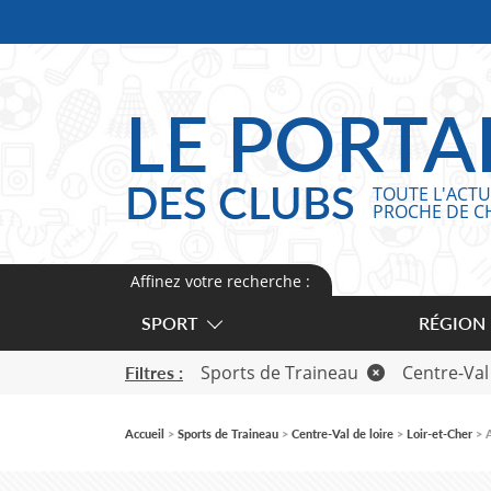
Panneau de gestion des cookies
LE PORTA
DES CLUBS
TOUTE L'ACTU
PROCHE DE C
Affinez votre recherche :
SPORT
RÉGION
Sports de Traineau
Centre-Val
Filtres :
Accueil
Sports de Traineau
Centre-Val de loire
Loir-et-Cher
A