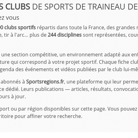
S CLUBS
DE SPORTS DE TRAINEAU DE
ez vous
0 clubs sportifs
répartis dans toute la France, des grandes
, tir à l'arc… plus de
244 disciplines
sont représentées, couv
une section compétitive, un environnement adapté aux enfan
re qui correspond à votre projet sportif. Chaque fiche club
s, agenda des événements et vidéos publiées par le club lui-m
t abonnés à
Sportsregions.fr
, une plateforme qui leur perme
ce dédié. Leurs publications — articles, résultats, convoca
ours à jour.
ar sport ou par région disponibles sur cette page. Vous pou
itoire pour affiner votre recherche.