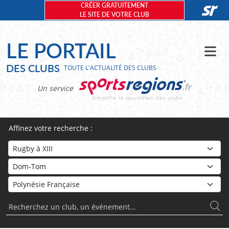
Panneau de gestion des cookies
CRÉER GRATUITEMENT
LE SITE DE VOTRE CLUB
LE PORTAIL
DES CLUBS
TOUTE L'ACTUALITÉ DES CLUBS
Un service
Affinez votre recherche :