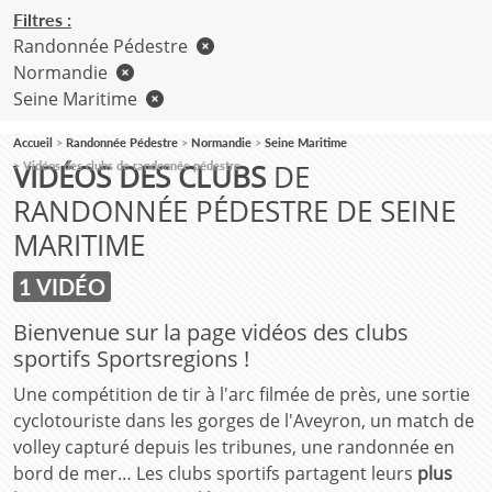
Filtres :
Randonnée Pédestre
Normandie
Seine Maritime
Accueil
Randonnée Pédestre
Normandie
Seine Maritime
VIDÉOS DES CLUBS
DE
Vidéos des clubs de randonnée pédestre
RANDONNÉE PÉDESTRE DE SEINE
MARITIME
1 VIDÉO
Bienvenue sur la page vidéos des clubs
sportifs Sportsregions !
Une compétition de tir à l'arc filmée de près, une sortie
cyclotouriste dans les gorges de l'Aveyron, un match de
volley capturé depuis les tribunes, une randonnée en
bord de mer… Les clubs sportifs partagent leurs
plus