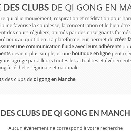
DE QI GONG EN M
E DES CLUBS
re qui allie mouvement, respiration et méditation pour harmo
scipline favorise la souplesse, la concentration et le bien-ê
ent des cours réguliers, animés par des enseignants formés 
 précieux au quotidien. La plateforme leur permet de
créer f
assurer une communication fluide avec leurs adhérents
pour
ments
devient plus simple, et une
boutique en ligne
peut mêm
ons agrège par ailleurs toutes les actualités et événements 
ng à l'échelle régionale et nationale.
ts des clubs de
qi gong en Manche
.
DES CLUBS DE QI GONG EN MANCH
Aucun événement ne correspond à votre recherche