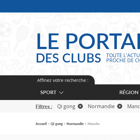
Panneau de gestion des cookies
LE PORTA
DES CLUBS
TOUTE L'ACTU
PROCHE DE C
Affinez votre recherche :
SPORT
RÉGION
Qi gong
Normandie
Manc
Filtres :
Accueil
Qi gong
Normandie
Manche