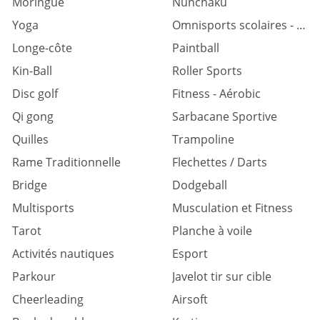
Moringue
Nunchaku
Yoga
Omnisports scolaires - universitaires
Longe-côte
Paintball
Kin-Ball
Roller Sports
Disc golf
Fitness - Aérobic
Qi gong
Sarbacane Sportive
Quilles
Trampoline
Rame Traditionnelle
Flechettes / Darts
Bridge
Dodgeball
Multisports
Musculation et Fitness
Tarot
Planche à voile
Activités nautiques
Esport
Parkour
Javelot tir sur cible
Cheerleading
Airsoft