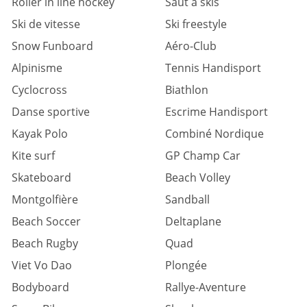
Roller in line hockey
Saut à skis
Ski de vitesse
Ski freestyle
Snow Funboard
Aéro-Club
Alpinisme
Tennis Handisport
Cyclocross
Biathlon
Danse sportive
Escrime Handisport
Kayak Polo
Combiné Nordique
Kite surf
GP Champ Car
Skateboard
Beach Volley
Montgolfière
Sandball
Beach Soccer
Deltaplane
Beach Rugby
Quad
Viet Vo Dao
Plongée
Bodyboard
Rallye-Aventure