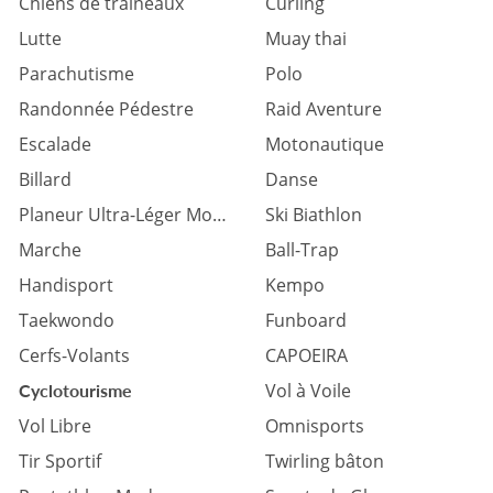
Chiens de traîneaux
Curling
Lutte
Muay thai
Parachutisme
Polo
Randonnée Pédestre
Raid Aventure
Escalade
Motonautique
Billard
Danse
Planeur Ultra-Léger Motorisé
Ski Biathlon
Marche
Ball-Trap
Handisport
Kempo
Taekwondo
Funboard
Cerfs-Volants
CAPOEIRA
Vol à Voile
Cyclotourisme
Vol Libre
Omnisports
Tir Sportif
Twirling bâton