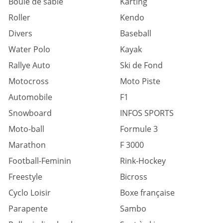
Boule de sable
Karting
Roller
Kendo
Divers
Baseball
Water Polo
Kayak
Rallye Auto
Ski de Fond
Motocross
Moto Piste
Automobile
F1
Snowboard
INFOS SPORTS
Moto-ball
Formule 3
Marathon
F 3000
Football-Feminin
Rink-Hockey
Freestyle
Bicross
Cyclo Loisir
Boxe française
Parapente
Sambo