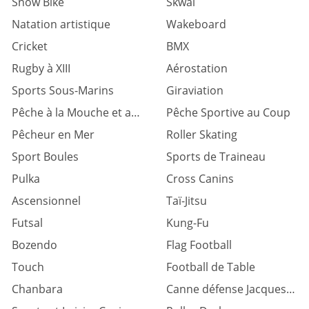
Snow Bike
Skwal
Natation artistique
Wakeboard
Cricket
BMX
Rugby à XIII
Aérostation
Sports Sous-Marins
Giraviation
Pêche à la Mouche et au Lancer
Pêche Sportive au Coup
Pêcheur en Mer
Roller Skating
Sport Boules
Sports de Traineau
Pulka
Cross Canins
Ascensionnel
Taï-Jitsu
Futsal
Kung-Fu
Bozendo
Flag Football
Touch
Football de Table
Chanbara
Canne défense Jacques levinet