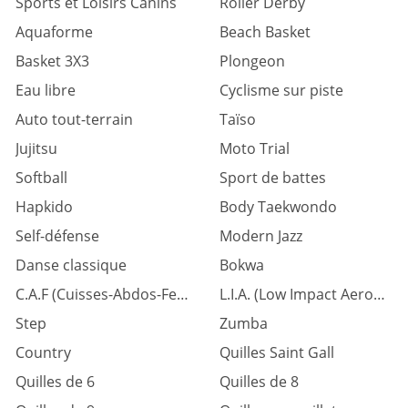
Sports et Loisirs Canins
Roller Derby
Aquaforme
Beach Basket
Basket 3X3
Plongeon
Eau libre
Cyclisme sur piste
Auto tout-terrain
Taïso
Jujitsu
Moto Trial
Softball
Sport de battes
Hapkido
Body Taekwondo
Self-défense
Modern Jazz
Danse classique
Bokwa
C.A.F (Cuisses-Abdos-Fessiers)
L.I.A. (Low Impact Aerobic)
Step
Zumba
Country
Quilles Saint Gall
Quilles de 6
Quilles de 8