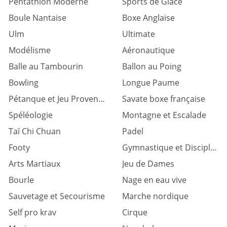
Pentathlon Moderne
Sports de Glace
Boule Nantaise
Boxe Anglaise
Ulm
Ultimate
Modélisme
Aéronautique
Balle au Tambourin
Ballon au Poing
Bowling
Longue Paume
Pétanque et Jeu Provençal
Savate boxe française
Spéléologie
Montagne et Escalade
Taï Chi Chuan
Padel
Footy
Gymnastique et Discipl. associées
Arts Martiaux
Jeu de Dames
Bourle
Nage en eau vive
Sauvetage et Secourisme
Marche nordique
Self pro krav
Cirque