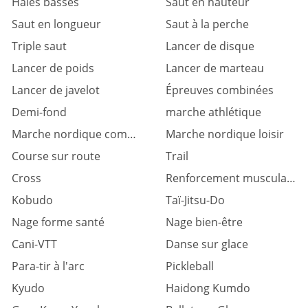
Haies basses
Saut en hauteur
Saut en longueur
Saut à la perche
Triple saut
Lancer de disque
Lancer de poids
Lancer de marteau
Lancer de javelot
Épreuves combinées
Demi-fond
marche athlétique
Marche nordique compétition
Marche nordique loisir
Course sur route
Trail
Cross
Renforcement musculaire
Kobudo
Taï-Jitsu-Do
Nage forme santé
Nage bien-être
Cani-VTT
Danse sur glace
Para-tir à l'arc
Pickleball
Kyudo
Haidong Kumdo