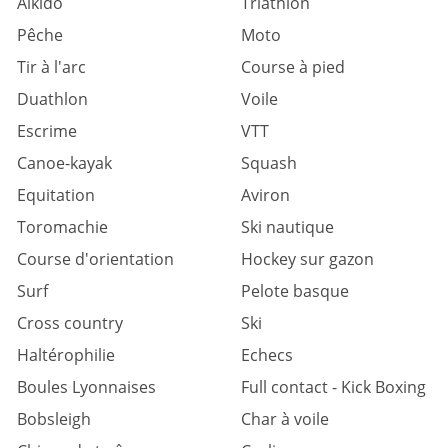
Aïkido
Triathlon
Pêche
Moto
Tir à l'arc
Course à pied
Duathlon
Voile
Escrime
VTT
Canoe-kayak
Squash
Equitation
Aviron
Toromachie
Ski nautique
Course d'orientation
Hockey sur gazon
Surf
Pelote basque
Cross country
Ski
Haltérophilie
Echecs
Boules Lyonnaises
Full contact - Kick Boxing
Bobsleigh
Char à voile