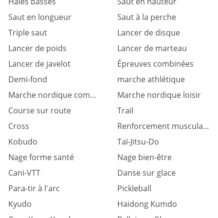
Haies basses
Saut en hauteur
Saut en longueur
Saut à la perche
Triple saut
Lancer de disque
Lancer de poids
Lancer de marteau
Lancer de javelot
Épreuves combinées
Demi-fond
marche athlétique
Marche nordique compétition
Marche nordique loisir
Course sur route
Trail
Cross
Renforcement musculaire
Kobudo
Taï-Jitsu-Do
Nage forme santé
Nage bien-être
Cani-VTT
Danse sur glace
Para-tir à l'arc
Pickleball
Kyudo
Haidong Kumdo