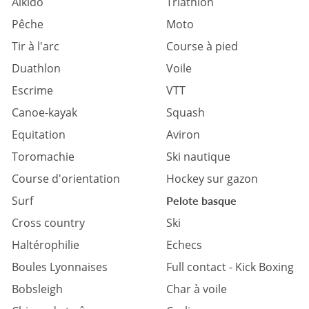
Aïkido
Triathlon
Pêche
Moto
Tir à l'arc
Course à pied
Duathlon
Voile
Escrime
VTT
Canoe-kayak
Squash
Equitation
Aviron
Toromachie
Ski nautique
Course d'orientation
Hockey sur gazon
Surf
Pelote basque
Cross country
Ski
Haltérophilie
Echecs
Boules Lyonnaises
Full contact - Kick Boxing
Bobsleigh
Char à voile