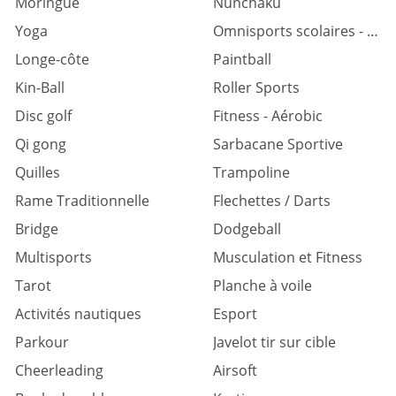
Moringue
Nunchaku
Yoga
Omnisports scolaires - universitaires
Longe-côte
Paintball
Kin-Ball
Roller Sports
Disc golf
Fitness - Aérobic
Qi gong
Sarbacane Sportive
Quilles
Trampoline
Rame Traditionnelle
Flechettes / Darts
Bridge
Dodgeball
Multisports
Musculation et Fitness
Tarot
Planche à voile
Activités nautiques
Esport
Parkour
Javelot tir sur cible
Cheerleading
Airsoft