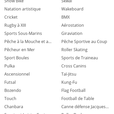
Snow Bike
Skwal
Natation artistique
Wakeboard
Cricket
BMX
Rugby à XIII
Aérostation
Sports Sous-Marins
Giraviation
Pêche à la Mouche et au Lancer
Pêche Sportive au Coup
Pêcheur en Mer
Roller Skating
Sport Boules
Sports de Traineau
Pulka
Cross Canins
Ascensionnel
Taï-Jitsu
Futsal
Kung-Fu
Bozendo
Flag Football
Touch
Football de Table
Chanbara
Canne défense Jacques levinet