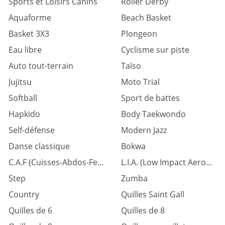
Sports et Loisirs Canins
Roller Derby
Aquaforme
Beach Basket
Basket 3X3
Plongeon
Eau libre
Cyclisme sur piste
Auto tout-terrain
Taïso
Jujitsu
Moto Trial
Softball
Sport de battes
Hapkido
Body Taekwondo
Self-défense
Modern Jazz
Danse classique
Bokwa
C.A.F (Cuisses-Abdos-Fessiers)
L.I.A. (Low Impact Aerobic)
Step
Zumba
Country
Quilles Saint Gall
Quilles de 6
Quilles de 8