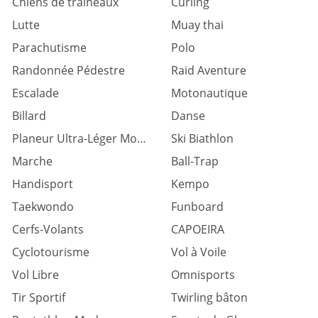
Chiens de traîneaux
Curling
Lutte
Muay thai
Parachutisme
Polo
Randonnée Pédestre
Raid Aventure
Escalade
Motonautique
Billard
Danse
Planeur Ultra-Léger Motorisé
Ski Biathlon
Marche
Ball-Trap
Handisport
Kempo
Taekwondo
Funboard
Cerfs-Volants
CAPOEIRA
Cyclotourisme
Vol à Voile
Vol Libre
Omnisports
Tir Sportif
Twirling bâton