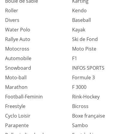
Boule de sable
Karting
Roller
Kendo
Divers
Baseball
Water Polo
Kayak
Rallye Auto
Ski de Fond
Motocross
Moto Piste
Automobile
F1
Snowboard
INFOS SPORTS
Moto-ball
Formule 3
Marathon
F 3000
Football-Feminin
Rink-Hockey
Freestyle
Bicross
Cyclo Loisir
Boxe française
Parapente
Sambo