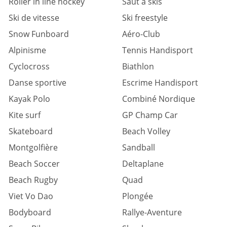
Roller in line hockey
Saut à skis
Ski de vitesse
Ski freestyle
Snow Funboard
Aéro-Club
Alpinisme
Tennis Handisport
Cyclocross
Biathlon
Danse sportive
Escrime Handisport
Kayak Polo
Combiné Nordique
Kite surf
GP Champ Car
Skateboard
Beach Volley
Montgolfière
Sandball
Beach Soccer
Deltaplane
Beach Rugby
Quad
Viet Vo Dao
Plongée
Bodyboard
Rallye-Aventure