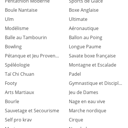
Pentathlon Moderne
Sports de Glace
Boule Nantaise
Boxe Anglaise
Ulm
Ultimate
Modélisme
Aéronautique
Balle au Tambourin
Ballon au Poing
Bowling
Longue Paume
Pétanque et Jeu Provençal
Savate boxe française
Spéléologie
Montagne et Escalade
Taï Chi Chuan
Padel
Footy
Gymnastique et Discipl. associées
Arts Martiaux
Jeu de Dames
Bourle
Nage en eau vive
Sauvetage et Secourisme
Marche nordique
Self pro krav
Cirque