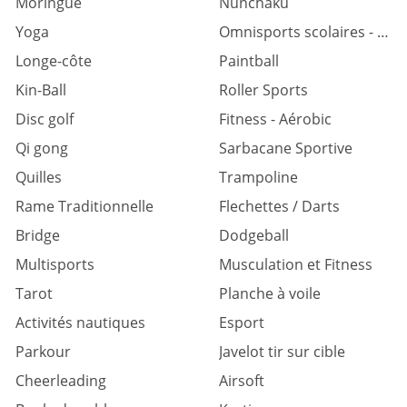
Moringue
Nunchaku
Yoga
Omnisports scolaires - universitaires
Longe-côte
Paintball
Kin-Ball
Roller Sports
Disc golf
Fitness - Aérobic
Qi gong
Sarbacane Sportive
Quilles
Trampoline
Rame Traditionnelle
Flechettes / Darts
Bridge
Dodgeball
Multisports
Musculation et Fitness
Tarot
Planche à voile
Activités nautiques
Esport
Parkour
Javelot tir sur cible
Cheerleading
Airsoft