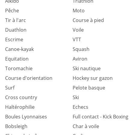
Aïkido
Triathlon
Pêche
Moto
Tir à l'arc
Course à pied
Duathlon
Voile
Escrime
VTT
Canoe-kayak
Squash
Equitation
Aviron
Toromachie
Ski nautique
Course d'orientation
Hockey sur gazon
Surf
Pelote basque
Cross country
Ski
Haltérophilie
Echecs
Boules Lyonnaises
Full contact - Kick Boxing
Bobsleigh
Char à voile