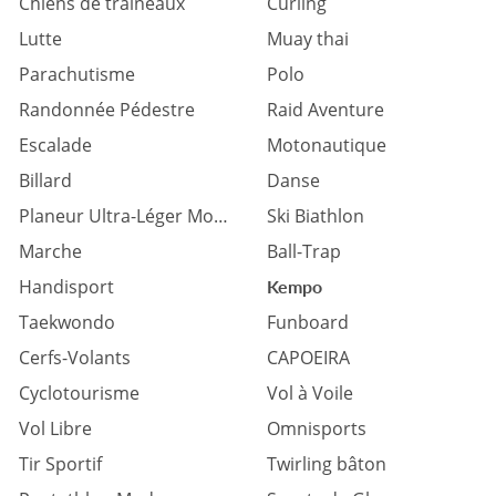
Chiens de traîneaux
Curling
Lutte
Muay thai
Parachutisme
Polo
Randonnée Pédestre
Raid Aventure
Escalade
Motonautique
Billard
Danse
Planeur Ultra-Léger Motorisé
Ski Biathlon
Marche
Ball-Trap
Handisport
Kempo
Taekwondo
Funboard
Cerfs-Volants
CAPOEIRA
Cyclotourisme
Vol à Voile
Vol Libre
Omnisports
Tir Sportif
Twirling bâton