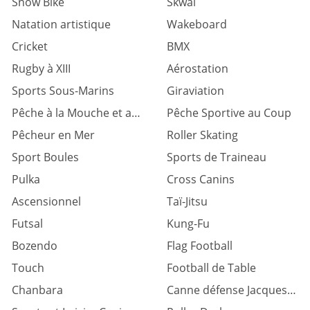
Snow Bike
Skwal
Natation artistique
Wakeboard
Cricket
BMX
Rugby à XIII
Aérostation
Sports Sous-Marins
Giraviation
Pêche à la Mouche et au Lancer
Pêche Sportive au Coup
Pêcheur en Mer
Roller Skating
Sport Boules
Sports de Traineau
Pulka
Cross Canins
Ascensionnel
Taï-Jitsu
Futsal
Kung-Fu
Bozendo
Flag Football
Touch
Football de Table
Chanbara
Canne défense Jacques levinet