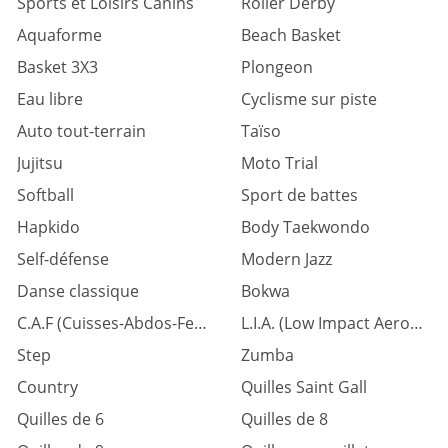
Sports et Loisirs Canins
Roller Derby
Aquaforme
Beach Basket
Basket 3X3
Plongeon
Eau libre
Cyclisme sur piste
Auto tout-terrain
Taïso
Jujitsu
Moto Trial
Softball
Sport de battes
Hapkido
Body Taekwondo
Self-défense
Modern Jazz
Danse classique
Bokwa
C.A.F (Cuisses-Abdos-Fessiers)
L.I.A. (Low Impact Aerobic)
Step
Zumba
Country
Quilles Saint Gall
Quilles de 6
Quilles de 8