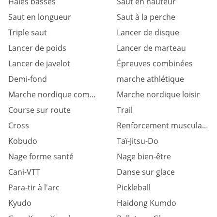
Haies basses
Saut en hauteur
Saut en longueur
Saut à la perche
Triple saut
Lancer de disque
Lancer de poids
Lancer de marteau
Lancer de javelot
Épreuves combinées
Demi-fond
marche athlétique
Marche nordique compétition
Marche nordique loisir
Course sur route
Trail
Cross
Renforcement musculaire
Kobudo
Taï-Jitsu-Do
Nage forme santé
Nage bien-être
Cani-VTT
Danse sur glace
Para-tir à l'arc
Pickleball
Kyudo
Haidong Kumdo