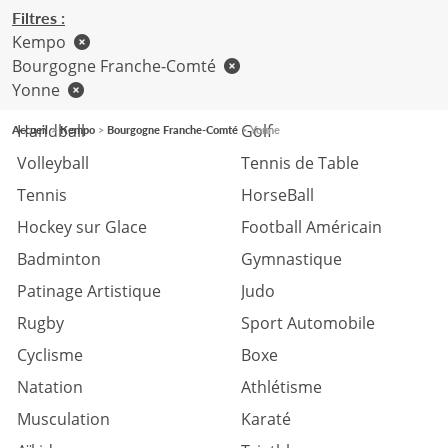
Filtres :
Kempo
Bourgogne Franche-Comté
Yonne
Football
Basketball
Handball
Golf
Accueil
Kempo
Bourgogne Franche-Comté
Yonne
Volleyball
Tennis de Table
Tennis
HorseBall
Hockey sur Glace
Football Américain
Badminton
Gymnastique
Patinage Artistique
Judo
Rugby
Sport Automobile
Cyclisme
Boxe
Natation
Athlétisme
Musculation
Karaté