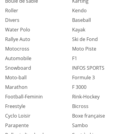
Boule de sable
Karting
Roller
Kendo
Divers
Baseball
Water Polo
Kayak
Rallye Auto
Ski de Fond
Motocross
Moto Piste
Automobile
F1
Snowboard
INFOS SPORTS
Moto-ball
Formule 3
Marathon
F 3000
Football-Feminin
Rink-Hockey
Freestyle
Bicross
Cyclo Loisir
Boxe française
Parapente
Sambo