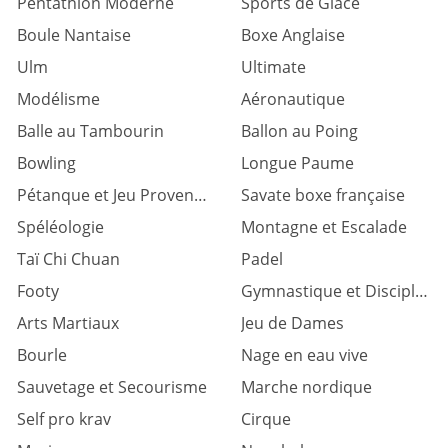
Pentathlon Moderne
Sports de Glace
Boule Nantaise
Boxe Anglaise
Ulm
Ultimate
Modélisme
Aéronautique
Balle au Tambourin
Ballon au Poing
Bowling
Longue Paume
Pétanque et Jeu Provençal
Savate boxe française
Spéléologie
Montagne et Escalade
Taï Chi Chuan
Padel
Footy
Gymnastique et Discipl. associées
Arts Martiaux
Jeu de Dames
Bourle
Nage en eau vive
Sauvetage et Secourisme
Marche nordique
Self pro krav
Cirque