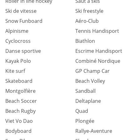
Roller in line hockey
Saut à skis
Ski de vitesse
Ski freestyle
Snow Funboard
Aéro-Club
Alpinisme
Tennis Handisport
Cyclocross
Biathlon
Danse sportive
Escrime Handisport
Kayak Polo
Combiné Nordique
Kite surf
GP Champ Car
Skateboard
Beach Volley
Montgolfière
Sandball
Beach Soccer
Deltaplane
Beach Rugby
Quad
Viet Vo Dao
Plongée
Bodyboard
Rallye-Aventure