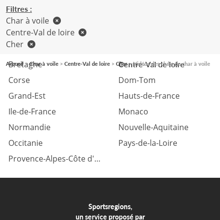
Filtres :
Char à voile
Centre-Val de loire
Cher
Auvergne Rhône-Alpes
Bourgogne Franche-Comté
Bretagne
Centre-Val de loire
Accueil
Char à voile
Centre-Val de loire
Cher
Vidéos des clubs de char à voile
Corse
Dom-Tom
Grand-Est
Hauts-de-France
Ile-de-France
Monaco
Normandie
Nouvelle-Aquitaine
Occitanie
Pays-de-la-Loire
Provence-Alpes-Côte d'azur
Sportsregions,
un service proposé par