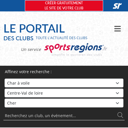
Panneau de gestion des cookies
CRÉER GRATUITEMENT
LE SITE DE VOTRE CLUB
LE PORTAIL
DES CLUBS
TOUTE L'ACTUALITÉ DES CLUBS
Un service
Affinez votre recherche :