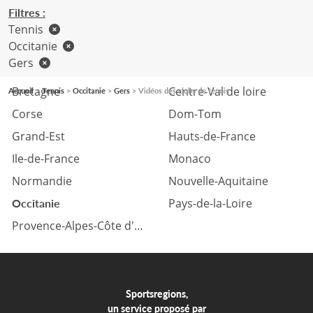
Filtres :
Tennis
Occitanie
Gers
Auvergne Rhône-Alpes
Bourgogne Franche-Comté
Bretagne
Centre-Val de loire
Accueil
Tennis
Occitanie
Gers
Vidéos des clubs de tennis
Corse
Dom-Tom
Grand-Est
Hauts-de-France
Ile-de-France
Monaco
Normandie
Nouvelle-Aquitaine
Pays-de-la-Loire
Occitanie
Provence-Alpes-Côte d'azur
Sportsregions,
un service proposé par