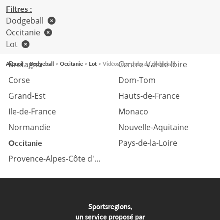
Filtres :
Dodgeball
Occitanie
Lot
Auvergne Rhône-Alpes
Bourgogne Franche-Comté
Bretagne
Centre-Val de loire
Accueil
Dodgeball
Occitanie
Lot
Vidéos des clubs de dodgeball
Corse
Dom-Tom
Grand-Est
Hauts-de-France
Ile-de-France
Monaco
Normandie
Nouvelle-Aquitaine
Pays-de-la-Loire
Occitanie
Provence-Alpes-Côte d'azur
Sportsregions,
un service proposé par