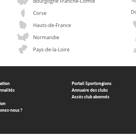
Bourgogne Franche-Comté
D
Corse
Hauts-de-France
Normandie
Pays-de-la-Loire
ation
Portail Sportsregions
nnalités
Annuaire des clubs
Accès club abonnés
ion
mmes-nous ?