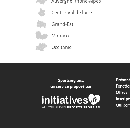
Auvergne Rhône-Alpes
Centre-Val de loire
Grand-Est
Monaco
Occitanie
Présent
Sportsregions,
Fonctio
un service proposé par
Offres
Inscript
Qui so