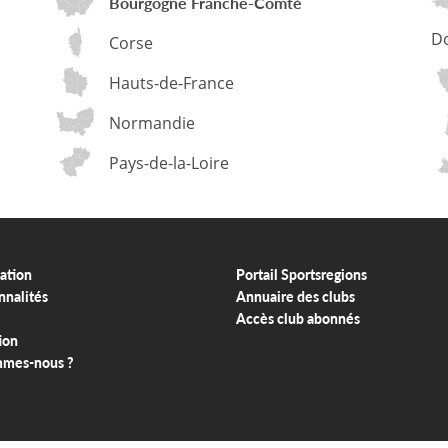
Bourgogne Franche-Comté
D
Corse
Hauts-de-France
Normandie
Pays-de-la-Loire
ation
Portail Sportsregions
nnalités
Annuaire des clubs
Accès club abonnés
ion
mmes-nous ?