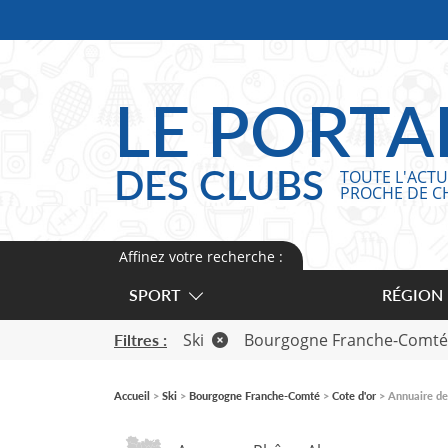
Panneau de gestion des cookies
LE PORTA
DES CLUBS
TOUTE L'ACTU
PROCHE DE C
Affinez votre recherche :
SPORT
RÉGION
Ski
Bourgogne Franche-Comté
Filtres :
Accueil
Ski
Bourgogne Franche-Comté
Cote d'or
Annuaire des