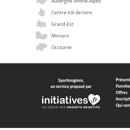
Auvergne Rhône-Alpes
Centre-Val de loire
Grand-Est
Monaco
Occitanie
Présent
Sportsregions,
Fonctio
un service proposé par
Offres
Inscript
Qui so