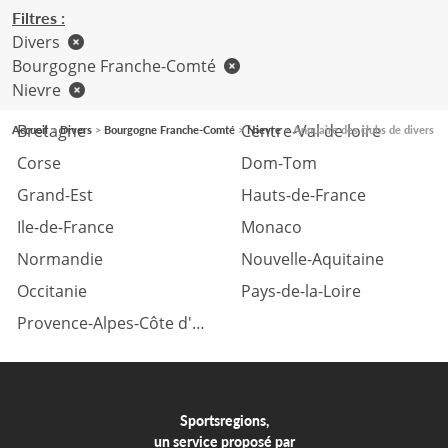
Filtres :
Divers
Bourgogne Franche-Comté
Nievre
Auvergne Rhône-Alpes
Bourgogne Franche-Comté
Bretagne
Centre-Val de loire
Accueil
Divers
Bourgogne Franche-Comté
Nievre
Annuaire des clubs de divers
Corse
Dom-Tom
Grand-Est
Hauts-de-France
Ile-de-France
Monaco
Normandie
Nouvelle-Aquitaine
Occitanie
Pays-de-la-Loire
Provence-Alpes-Côte d'azur
Sportsregions,
un service proposé par