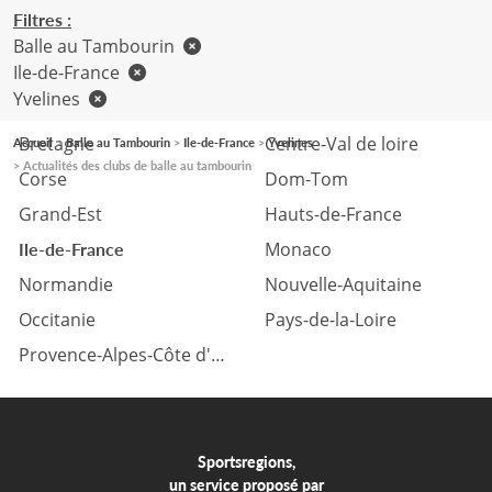
Filtres :
Balle au Tambourin
Ile-de-France
Yvelines
Auvergne Rhône-Alpes
Bourgogne Franche-Comté
Bretagne
Centre-Val de loire
Accueil
Balle au Tambourin
Ile-de-France
Yvelines
Actualités des clubs de balle au tambourin
Corse
Dom-Tom
Grand-Est
Hauts-de-France
Monaco
Ile-de-France
Normandie
Nouvelle-Aquitaine
Occitanie
Pays-de-la-Loire
Provence-Alpes-Côte d'azur
Sportsregions,
un service proposé par