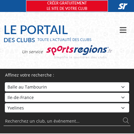
Panneau de gestion des cookies
CRÉER GRATUITEMENT
LE SITE DE VOTRE CLUB
LE PORTAIL
DES CLUBS
TOUTE L'ACTUALITÉ DES CLUBS
Un service
Affinez votre recherche :