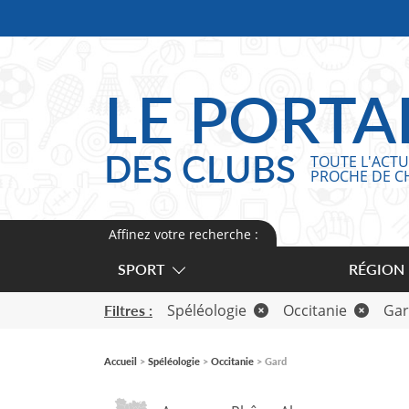
Panneau de gestion des cookies
LE PORTA
DES CLUBS
TOUTE L'ACTU
PROCHE DE C
Affinez votre recherche :
SPORT
RÉGION
Spéléologie
Occitanie
Ga
Filtres :
Accueil
Spéléologie
Occitanie
Gard