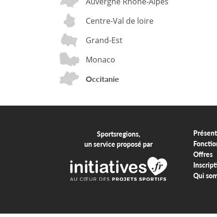
Auvergne Rhône-Alpes
Centre-Val de loire
Grand-Est
Monaco
Occitanie
Présent
Sportsregions,
Fonctio
un service proposé par
Offres
Inscript
Qui so