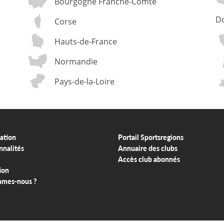
Bourgogne Franche-Comté
D
Corse
Hauts-de-France
Normandie
Pays-de-la-Loire
ation
Portail Sportsregions
nnalités
Annuaire des clubs
Accès club abonnés
ion
mmes-nous ?