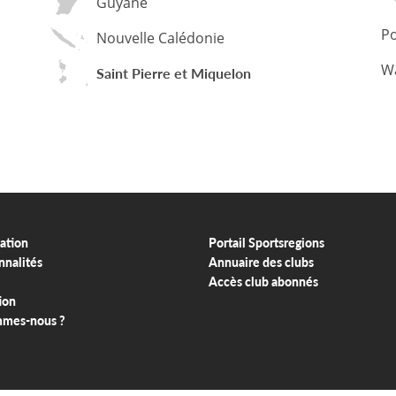
Guyane
Po
Nouvelle Calédonie
Wa
Saint Pierre et Miquelon
ation
Portail Sportsregions
nnalités
Annuaire des clubs
Accès club abonnés
ion
mmes-nous ?