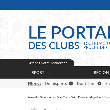
Panneau de gestion des cookies
LE PORTA
DES CLUBS
TOUTE L'ACTU
PROCHE DE C
Affinez votre recherche :
SPORT
RÉGION
Omnisports
Dom-Tom
Sa
Filtres :
Accueil
Omnisports
Dom-Tom
Saint Pierre et Miquelon
Calen