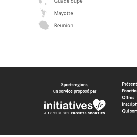
Guadeloupe
Mayotte
Reunion
Présent
Sportsregions,
Fonctio
un service proposé par
Offres
Inscript
Qui so