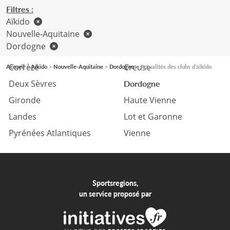
Filtres :
Aïkido
Nouvelle-Aquitaine
Dordogne
Charente
Charente Maritime
Corrèze
Creuse
Accueil
Aïkido
Nouvelle-Aquitaine
Dordogne
Actualités des clubs d'aïkido
Deux Sèvres
Dordogne
Gironde
Haute Vienne
Landes
Lot et Garonne
Pyrénées Atlantiques
Vienne
Sportsregions,
un service proposé par