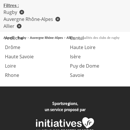
Filtres :
Rugby
Auvergne Rhône-Alpes
Allier
Ain
Allier
Ardèche
Cantal
Accueil
Rugby
Auvergne Rhône-Alpes
Allier
Actualités des clubs de rugby
Drôme
Haute Loire
Haute Savoie
Isère
Loire
Puy de Dome
Rhone
Savoie
Sportsregions,
un service proposé par