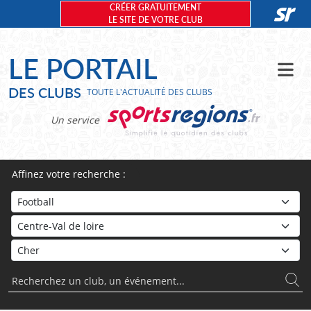
Panneau de gestion des cookies
CRÉER GRATUITEMENT
LE SITE DE VOTRE CLUB
LE PORTAIL
DES CLUBS
TOUTE L'ACTUALITÉ DES CLUBS
Un service
Affinez votre recherche :