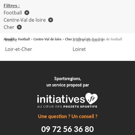
Filtres :
Football
Centre-Val de loire
Cher
Eure-et-Loir
Cher
Indre
Indre-et-Loire
Accueil
Football
Centre-Val de loire
Cher
Actualités des clubs de football
Loir-et-Cher
Loiret
Sportsregions,
un service proposé par
Une question ? Un conseil ?
09 72 56 36 80