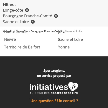
Filtres :
Longe-côte
Bourgogne Franche-Comté
Saone et Loire
Cote d'or
Doubs
Haute Saone
Jura
Accueil
Longe-côte
Bourgogne Franche-Comté
Saone et Loire
Nievre
Saone et Loire
Territoire de Belfort
Yonne
Sportsregions,
un service proposé par
Une question ? Un conseil ?