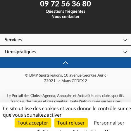
09 72 56 36 80
Questions fréquentes
Nous contacter
Services
Liens pratiques
© DMP Sportsregions, 10 avenue Georges Auric
72021 Le Mans CEDEX 2
Le Portail des Clubs : Agenda, Annuaire et Actualités des clubs sportifs
français, des ligues et des comités. Toute l'info publiée sur les sites
sportsregions, organisée par sport et par région.
Ce site utilise des cookies et vous donne le contrôle sur c
que vous souhaitez activer
Tout accepter
Tout refuser
Personnaliser