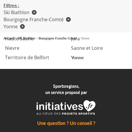
Filtres :
Ski Biathlon
Bourgogne Franche-Comté
Yonne
Cote d'or
Doubs
Haute Saone
Jura
Accueil
Ski Biathlon
Bourgogne Franche-Comté
Yonne
Nievre
Saone et Loire
Territoire de Belfort
Yonne
Sportsregions,
un service proposé par
Une question ? Un conseil ?