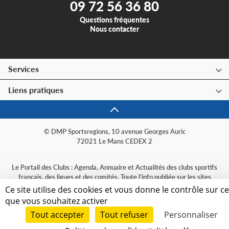
09 72 56 36 80
Questions fréquentes
Nous contacter
Services
Liens pratiques
© DMP Sportsregions, 10 avenue Georges Auric
72021 Le Mans CEDEX 2
Le Portail des Clubs : Agenda, Annuaire et Actualités des clubs sportifs
français, des ligues et des comités. Toute l'info publiée sur les sites
sportsregions, organisée par sport et par région.
Ce site utilise des cookies et vous donne le contrôle sur c
que vous souhaitez activer
Tout accepter
Tout refuser
Personnaliser