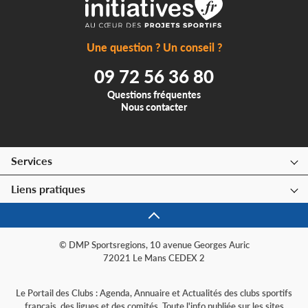
Une question ? Un conseil ?
09 72 56 36 80
Questions fréquentes
Nous contacter
Services
Liens pratiques
© DMP Sportsregions, 10 avenue Georges Auric
72021 Le Mans CEDEX 2
Le Portail des Clubs : Agenda, Annuaire et Actualités des clubs sportifs
français, des ligues et des comités. Toute l'info publiée sur les sites