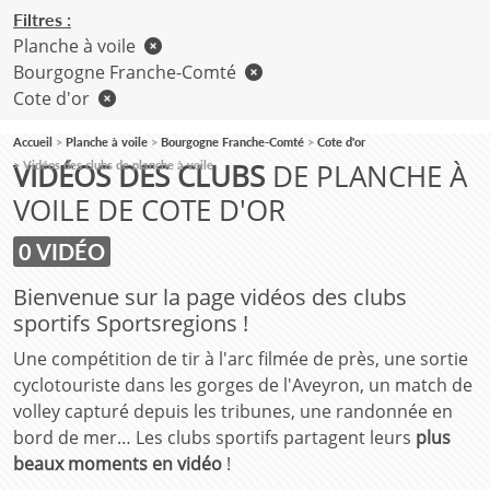
Filtres :
Planche à voile
Bourgogne Franche-Comté
Cote d'or
Accueil
Planche à voile
Bourgogne Franche-Comté
Cote d'or
VIDÉOS DES CLUBS
DE PLANCHE À
Vidéos des clubs de planche à voile
VOILE DE COTE D'OR
0 VIDÉO
Bienvenue sur la page vidéos des clubs
sportifs Sportsregions !
Une compétition de tir à l'arc filmée de près, une sortie
cyclotouriste dans les gorges de l'Aveyron, un match de
volley capturé depuis les tribunes, une randonnée en
bord de mer… Les clubs sportifs partagent leurs
plus
beaux moments en vidéo
!