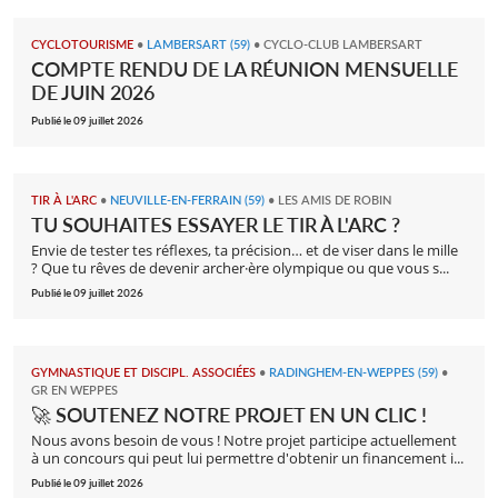
CYCLOTOURISME
•
LAMBERSART (59)
•
CYCLO-CLUB LAMBERSART
COMPTE RENDU DE LA RÉUNION MENSUELLE
DE JUIN 2026
Publié le 09 juillet 2026
TIR À L'ARC
•
NEUVILLE-EN-FERRAIN (59)
•
LES AMIS DE ROBIN
TU SOUHAITES ESSAYER LE TIR À L'ARC ?
Envie de tester tes réflexes, ta précision… et de viser dans le mille
? Que tu rêves de devenir archer·ère olympique ou que vous s...
Publié le 09 juillet 2026
GYMNASTIQUE ET DISCIPL. ASSOCIÉES
•
RADINGHEM-EN-WEPPES (59)
•
GR EN WEPPES
🚀 SOUTENEZ NOTRE PROJET EN UN CLIC !
Nous avons besoin de vous ! Notre projet participe actuellement
à un concours qui peut lui permettre d'obtenir un financement i...
Publié le 09 juillet 2026