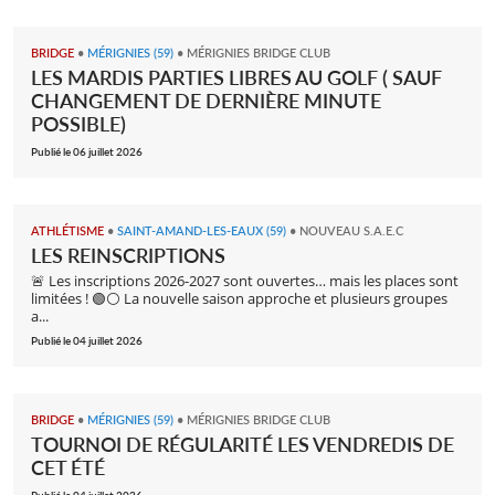
BRIDGE
•
MÉRIGNIES (59)
•
MÉRIGNIES BRIDGE CLUB
LES MARDIS PARTIES LIBRES AU GOLF ( SAUF
CHANGEMENT DE DERNIÈRE MINUTE
POSSIBLE)
Publié le 06 juillet 2026
ATHLÉTISME
•
SAINT-AMAND-LES-EAUX (59)
•
NOUVEAU S.A.E.C
LES REINSCRIPTIONS
🚨 Les inscriptions 2026-2027 sont ouvertes… mais les places sont
limitées ! 🟢⚪ La nouvelle saison approche et plusieurs groupes
a...
Publié le 04 juillet 2026
BRIDGE
•
MÉRIGNIES (59)
•
MÉRIGNIES BRIDGE CLUB
TOURNOI DE RÉGULARITÉ LES VENDREDIS DE
CET ÉTÉ