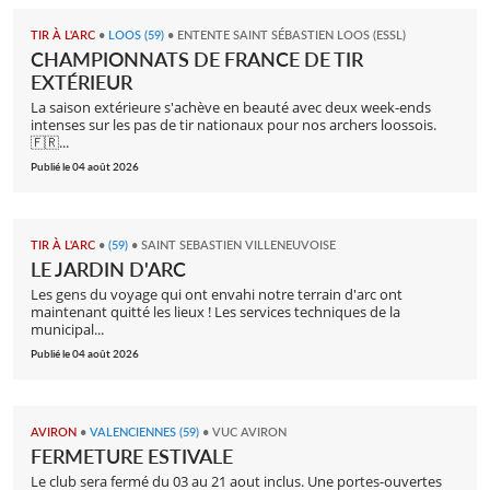
TIR À L'ARC
•
LOOS (59)
•
ENTENTE SAINT SÉBASTIEN LOOS (ESSL)
CHAMPIONNATS DE FRANCE DE TIR
EXTÉRIEUR
La saison extérieure s'achève en beauté avec deux week-ends
intenses sur les pas de tir nationaux pour nos archers loossois.
🇫🇷...
Publié le 04 août 2026
TIR À L'ARC
•
(59)
•
SAINT SEBASTIEN VILLENEUVOISE
LE JARDIN D'ARC
​Les gens du voyage qui ont envahi notre terrain d'arc ont
maintenant quitté les lieux ! Les services techniques de la
municipal...
Publié le 04 août 2026
AVIRON
•
VALENCIENNES (59)
•
VUC AVIRON
FERMETURE ESTIVALE
Le club sera fermé du 03 au 21 aout inclus. Une portes-ouvertes