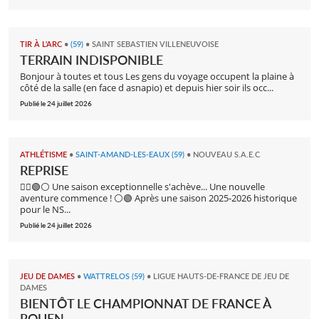
TIR À L'ARC
•
(59)
•
SAINT SEBASTIEN VILLENEUVOISE
TERRAIN INDISPONIBLE
Bonjour à toutes et tous Les gens du voyage occupent la plaine à
côté de la salle (en face d asnapio) et depuis hier soir ils occ...
Publié le 24 juillet 2026
ATHLÉTISME
•
SAINT-AMAND-LES-EAUX (59)
•
NOUVEAU S.A.E.C
REPRISE
🏃‍♂️🟢⚪ Une saison exceptionnelle s'achève... Une nouvelle
aventure commence ! ⚪🟢 Après une saison 2025-2026 historique
pour le NS...
Publié le 24 juillet 2026
JEU DE DAMES
•
WATTRELOS (59)
•
LIGUE HAUTS-DE-FRANCE DE JEU DE
DAMES
BIENTÔT LE CHAMPIONNAT DE FRANCE À
ROUEN