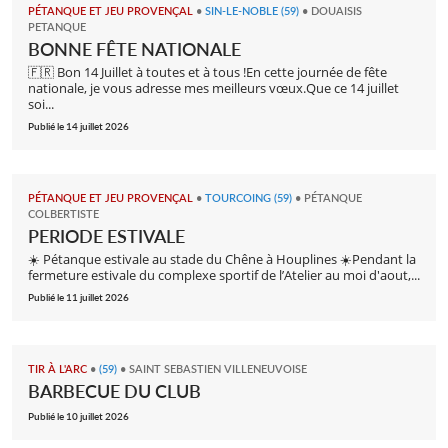
PÉTANQUE ET JEU PROVENÇAL
•
SIN-LE-NOBLE (59)
•
DOUAISIS
PETANQUE
BONNE FÊTE NATIONALE
🇫🇷 Bon 14 Juillet à toutes et à tous !En cette journée de fête
nationale, je vous adresse mes meilleurs vœux.Que ce 14 juillet
soi...
Publié le 14 juillet 2026
PÉTANQUE ET JEU PROVENÇAL
•
TOURCOING (59)
•
PÉTANQUE
COLBERTISTE
PERIODE ESTIVALE
☀️ Pétanque estivale au stade du Chêne à Houplines ☀️Pendant la
fermeture estivale du complexe sportif de l’Atelier au moi d'aout,...
Publié le 11 juillet 2026
TIR À L'ARC
•
(59)
•
SAINT SEBASTIEN VILLENEUVOISE
BARBECUE DU CLUB
Publié le 10 juillet 2026