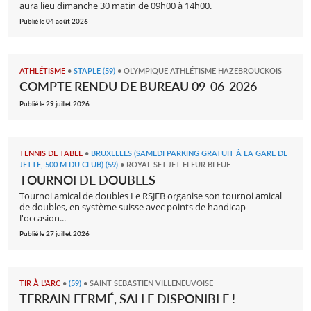
aura lieu dimanche 30 matin de 09h00 à 14h00.
Publié le 04 août 2026
ATHLÉTISME
•
STAPLE (59)
•
OLYMPIQUE ATHLÉTISME HAZEBROUCKOIS
COMPTE RENDU DE BUREAU 09-06-2026
Publié le 29 juillet 2026
TENNIS DE TABLE
•
BRUXELLES (SAMEDI PARKING GRATUIT À LA GARE DE
JETTE, 500 M DU CLUB) (59)
•
ROYAL SET-JET FLEUR BLEUE
TOURNOI DE DOUBLES
Tournoi amical de doubles Le RSJFB organise son tournoi amical
de doubles, en système suisse avec points de handicap –
l'occasion...
Publié le 27 juillet 2026
TIR À L'ARC
•
(59)
•
SAINT SEBASTIEN VILLENEUVOISE
TERRAIN FERMÉ, SALLE DISPONIBLE !