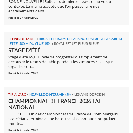
BONNE NOUVELLE ! Suite aux dernières news , et au vu du
contexte, La mairie accepte que l’on puisse faire nos
entrainements dans...
Publié le 27 juillet 2026
TENNIS DE TABLE
•
BRUXELLES (SAMEDI PARKING GRATUIT À LA GARE DE
JETTE, 500 M DU CLUB) (59)
•
ROYAL SET-JET FLEUR BLEUE
STAGE D'ÉTÉ
Stage d'été RSJFB Envie de progresser ou simplement de
découvrir le tennis de table pendant les vacances ? Le RSJFB
organise son...
Publié le 27 juillet 2026
TIR À L'ARC
•
NEUVILLE-EN-FERRAIN (59)
•
LES AMIS DE ROBIN
CHAMPIONNAT DE FRANCE 2026 TAE
NATIONAL
F I E R T E !!! Fin des championnats de France de Riom Margaux
Scarcériaux termine à une belle 12e place Arnaud Comptdaer
monte...
Publié le 25 juillet 2026