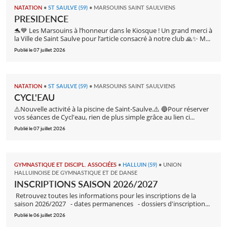
NATATION
•
ST SAULVE (59)
•
MARSOUINS SAINT SAULVIENS
PRESIDENCE
🐬💙 Les Marsouins à l’honneur dans le Kiosque ! Un grand merci à
la Ville de Saint Saulve pour l’article consacré à notre club 🙏✨ M...
Publié le 07 juillet 2026
NATATION
•
ST SAULVE (59)
•
MARSOUINS SAINT SAULVIENS
CYCL'EAU
⚠️Nouvelle activité à la piscine de Saint-Saulve.⚠️ 🔵Pour réserver
vos séances de Cycl'eau, rien de plus simple grâce au lien ci...
Publié le 07 juillet 2026
GYMNASTIQUE ET DISCIPL. ASSOCIÉES
•
HALLUIN (59)
•
UNION
HALLUINOISE DE GYMNASTIQUE ET DE DANSE
INSCRIPTIONS SAISON 2026/2027
Retrouvez toutes les informations pour les inscriptions de la
saison 2026/2027 - dates permanences - dossiers d'inscription...
Publié le 06 juillet 2026