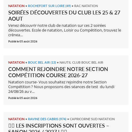
NATATION
•
ROCHEFORT SUR LOIRE (49)
•
RAC NATATION
SOIRÉES DÉCOUVERTES DU CLUB LES 25 & 27
AOUT
Venez découvrir notre club de natation sur ces 2 soirées
découvertes. Ecole de natation, Loisir ou Compétition, trouvez le
crénea...
Publié le 05 août 2026
NATATION
•
BOUC BEL AIR (13)
•
NAUTIL CLUB BOUC BEL AIR
COMMENT REJOINDRE NOTRE SECTION
COMPÉTITION COURSE 2026-27
Natation course- Vous souhaitez rejoindre notre Section
Compétition ? Nous proposons des séances de test du lundi
24/08/26 au v...
Publié le 05 août 2026
NATATION
•
RAVINE DES CABRIS (974)
•
CAPRICORNE SUD NATATION
🏊‍♂️ LES INSCRIPTIONS SONT OUVERTES –
SAISON 2026 / 2027 ! 🏊‍♀️