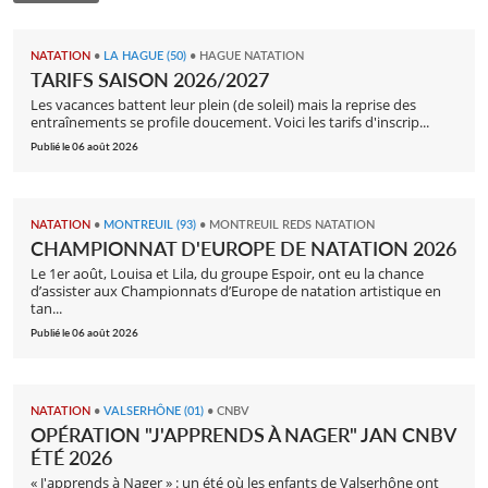
NATATION
•
LA HAGUE (50)
•
HAGUE NATATION
TARIFS SAISON 2026/2027
Les vacances battent leur plein (de soleil) mais la reprise des
entraînements se profile doucement. Voici les tarifs d'inscrip...
Publié le 06 août 2026
NATATION
•
MONTREUIL (93)
•
MONTREUIL REDS NATATION
CHAMPIONNAT D'EUROPE DE NATATION 2026
Le 1er août, Louisa et Lila, du groupe Espoir, ont eu la chance
d’assister aux Championnats d’Europe de natation artistique en
tan...
Publié le 06 août 2026
NATATION
•
VALSERHÔNE (01)
•
CNBV
OPÉRATION "J'APPRENDS À NAGER" JAN CNBV
ÉTÉ 2026
« J'apprends à Nager » : un été où les enfants de Valserhône ont