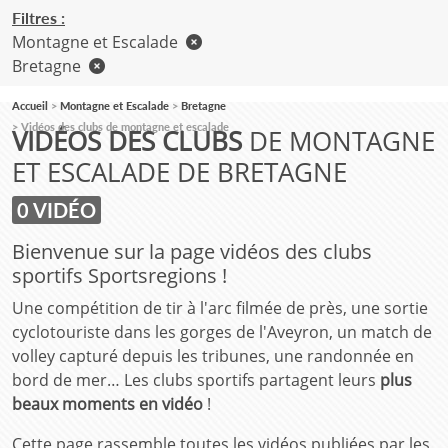
Filtres :
Montagne et Escalade
Bretagne
Accueil
Montagne et Escalade
Bretagne
Vidéos des clubs de montagne et escalade
VIDÉOS DES CLUBS
DE MONTAGNE
ET ESCALADE DE BRETAGNE
0 VIDÉO
Bienvenue sur la page vidéos des clubs
sportifs Sportsregions !
Une compétition de tir à l'arc filmée de près, une sortie
cyclotouriste dans les gorges de l'Aveyron, un match de
volley capturé depuis les tribunes, une randonnée en
bord de mer… Les clubs sportifs partagent leurs
plus
beaux moments en vidéo
!
Cette page rassemble toutes les vidéos publiées par les