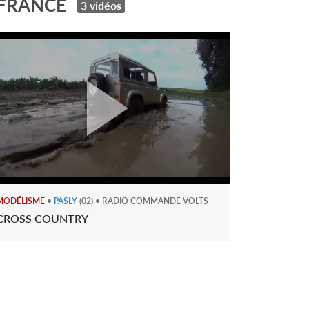
-FRANCE
3 vidéos
MODÉLISME
•
PASLY
(02) • RADIO COMMANDE VOLTS
CROSS COUNTRY