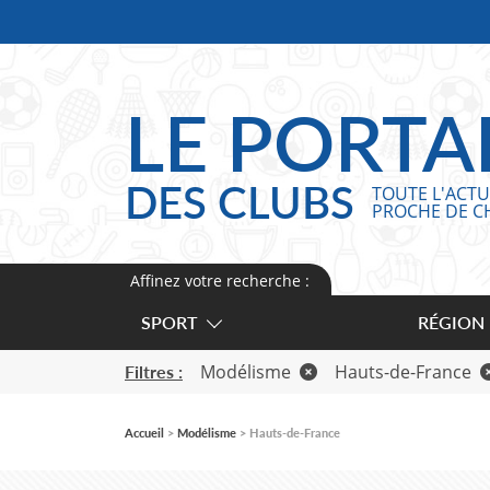
Panneau de gestion des cookies
LE PORTA
DES CLUBS
TOUTE L'ACTU
PROCHE DE C
Affinez votre recherche :
SPORT
RÉGION
Modélisme
Hauts-de-France
Filtres :
Accueil
Modélisme
Hauts-de-France