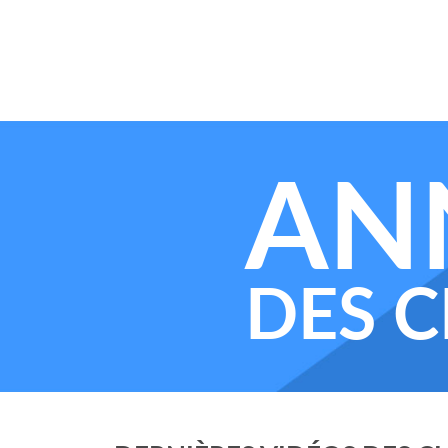
AN
DES C