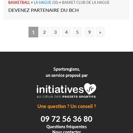
BASKETBALL
•
LA HAGUE
(50) • BASKET CLUB DE LA HAGUE
DEVENEZ PARTENAIRE DU BCH
1
2
3
4
5
9
»
Sportsregions,
un service proposé par
Une question ? Un conseil ?
09 72 56 36 80
Questions fréquentes
Nous contacter