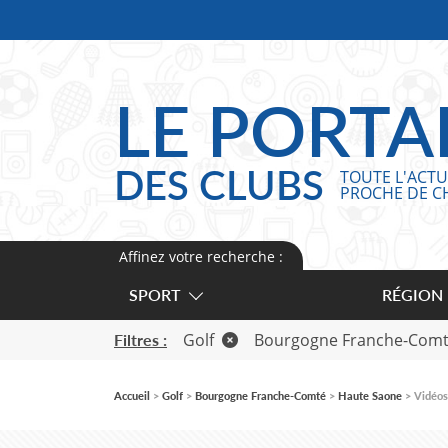
Panneau de gestion des cookies
LE PORTA
DES CLUBS
TOUTE L'ACTU
PROCHE DE C
Affinez votre recherche :
SPORT
RÉGION
Golf
Bourgogne Franche-Com
Filtres :
Accueil
Golf
Bourgogne Franche-Comté
Haute Saone
Vidéos