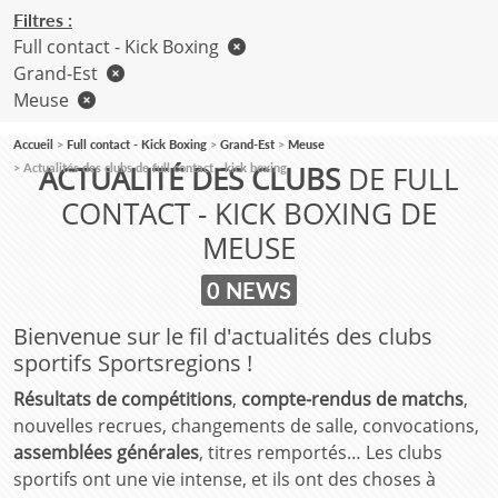
Filtres :
Full contact - Kick Boxing
Grand-Est
Meuse
Accueil
Full contact - Kick Boxing
Grand-Est
Meuse
ACTUALITÉ DES CLUBS
DE FULL
Actualités des clubs de full contact - kick boxing
CONTACT - KICK BOXING DE
MEUSE
0 NEWS
Bienvenue sur le fil d'actualités des clubs
sportifs Sportsregions !
Résultats de compétitions
,
compte-rendus de matchs
,
nouvelles recrues, changements de salle, convocations,
assemblées générales
, titres remportés… Les clubs
sportifs ont une vie intense, et ils ont des choses à