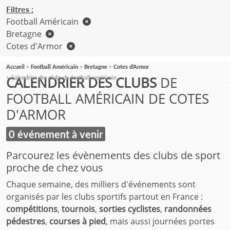
Filtres :
Football Américain
Bretagne
Cotes d'Armor
Accueil
Football Américain
Bretagne
Cotes d'Armor
CALENDRIER DES CLUBS
DE
Calendrier des clubs de football américain
FOOTBALL AMÉRICAIN DE COTES
D'ARMOR
0 événement à venir
Parcourez les évènements des clubs de sport
proche de chez vous
Chaque semaine, des milliers d'événements sont
organisés par les clubs sportifs partout en France :
compétitions
,
tournois
,
sorties cyclistes
,
randonnées
pédestres
,
courses à pied
, mais aussi journées portes