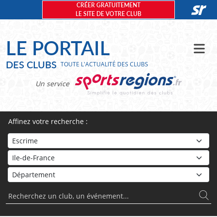
Panneau de gestion des cookies
CRÉER GRATUITEMENT
LE SITE DE VOTRE CLUB
LE PORTAIL
DES CLUBS
TOUTE L'ACTUALITÉ DES CLUBS
Un service
Affinez votre recherche :