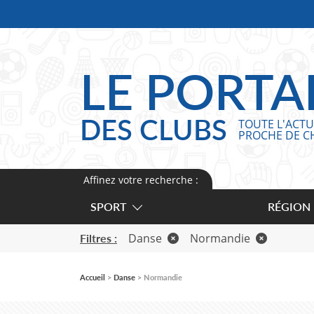
Panneau de gestion des cookies
LE PORTA
DES CLUBS
TOUTE L'ACTU
PROCHE DE C
Affinez votre recherche :
SPORT
RÉGION
Danse
Normandie
Filtres :
Accueil
Danse
Normandie