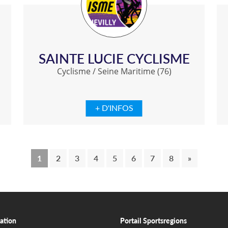
SAINTE LUCIE CYCLISME
Cyclisme
/
Seine Maritime (76)
+ D'INFOS
1
2
3
4
5
6
7
8
»
ation
Portail Sportsregions