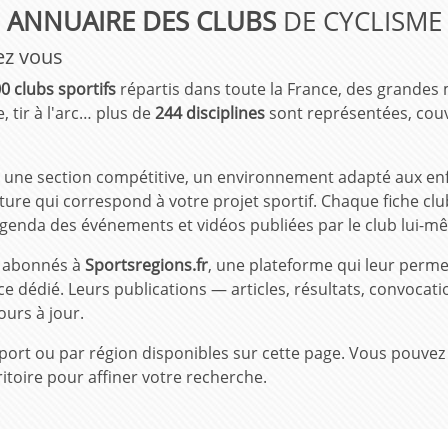
ANNUAIRE DES CLUBS
DE CYCLISME
ez vous
0 clubs sportifs
répartis dans toute la France, des grandes
, tir à l'arc… plus de
244 disciplines
sont représentées, couv
une section compétitive, un environnement adapté aux enfan
re qui correspond à votre projet sportif. Chaque fiche club
s, agenda des événements et vidéos publiées par le club lui-m
t abonnés à
Sportsregions.fr
, une plateforme qui leur perme
ce dédié. Leurs publications — articles, résultats, convoca
ours à jour.
ar sport ou par région disponibles sur cette page. Vous pou
itoire pour affiner votre recherche.