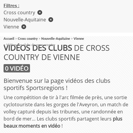
Filtres :
Cross country
Nouvelle-Aquitaine
Vienne
Accueil
Cross country
Nouvelle-Aquitaine
Vienne
VIDÉOS DES CLUBS
DE CROSS
Vidéos des clubs de cross country
COUNTRY DE VIENNE
0 VIDÉO
Bienvenue sur la page vidéos des clubs
sportifs Sportsregions !
Une compétition de tir à l'arc filmée de près, une sortie
cyclotouriste dans les gorges de l'Aveyron, un match de
volley capturé depuis les tribunes, une randonnée en
bord de mer… Les clubs sportifs partagent leurs
plus
beaux moments en vidéo
!