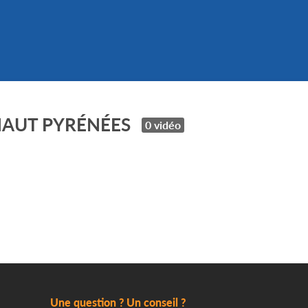
HAUT PYRÉNÉES
0 vidéo
Une question ? Un conseil ?