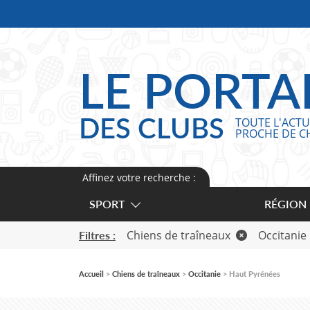
Panneau de gestion des cookies
LE PORTA
DES CLUBS
TOUTE L'ACTU
PROCHE DE C
Affinez votre recherche :
SPORT
RÉGION
Chiens de traîneaux
Occitanie
Filtres :
Accueil
Chiens de traîneaux
Occitanie
Haut Pyrénées